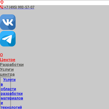
г. Черноголовка, пр. академика Семенова, 1
+7 (495) 993-57-07
О
Центре
Разработки
Услуги
центра
Услуги
в
области
разработки
материалов
и
технологий