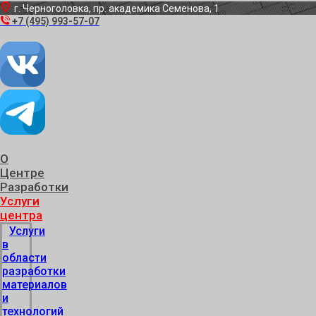
г. Черноголовка, пр. академика Семенова, 1
+7 (495) 993-57-07
О
Центре
Разработки
Услуги
центра
Услуги
в
области
разработки
материалов
и
технологий